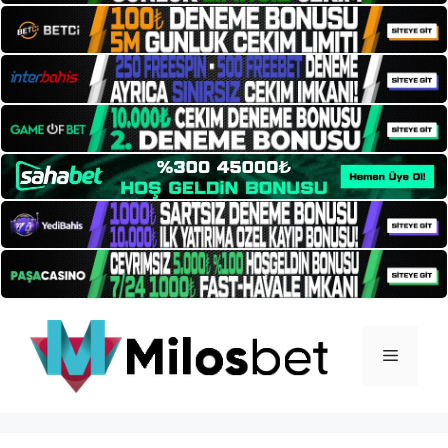
İçeriğe
atla
Menü