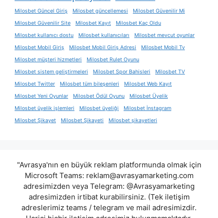
Milosbet Güncel Giriş
Milosbet güncellemesi
Milosbet Güvenilir Mi
Milosbet Güvenilir Site
Milosbet Kayıt
Milosbet Kaç Oldu
Milosbet kullanıcı dostu
Milosbet kullanıcıları
Milosbet mevcut oyunlar
Milosbet Mobil Giriş
Milosbet Mobil Giriş Adresi
Milosbet Mobil Tv
Milosbet müşteri hizmetleri
Milosbet Rulet Oyunu
Milosbet sistem geliştirmeleri
Milosbet Spor Bahisleri
Milosbet TV
Milosbet Twitter
Milosbet tüm bileşenleri
Milosbet Web Kayıt
Milosbet Yeni Oyunlar
Milosbet Ödül Oyunu
Milosbet Üyelik
Milosbet üyelik işlemleri
Milosbet üyeliği
Milosbet İnstagram
Milosbet Şikayet
Milosbet Şikayeti
Milosbet şikayetleri
"Avrasya'nın en büyük reklam platformunda olmak için
Microsoft Teams:
reklam@avrasyamarketing.com
adresimizden veya Telegram: @Avrasyamarketing
adresimizden irtibat kurabilirsiniz. (Tek iletişim
adreslerimiz teams / telegram ve mail adresimizdir.