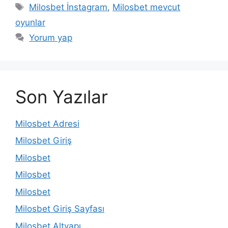
Etiketler
Milosbet İnstagram
,
Milosbet mevcut
oyunlar
Yorum yap
Son Yazılar
Milosbet Adresi
Milosbet Giriş
Milosbet
Milosbet
Milosbet
Milosbet Giriş Sayfası
Milosbet Altyapı