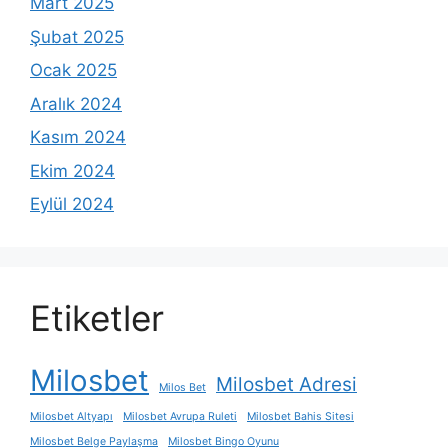
Mart 2025
Şubat 2025
Ocak 2025
Aralık 2024
Kasım 2024
Ekim 2024
Eylül 2024
Etiketler
Milosbet
Milosbet Adresi
Milos Bet
Milosbet Altyapı
Milosbet Avrupa Ruleti
Milosbet Bahis Sitesi
Milosbet Belge Paylaşma
Milosbet Bingo Oyunu