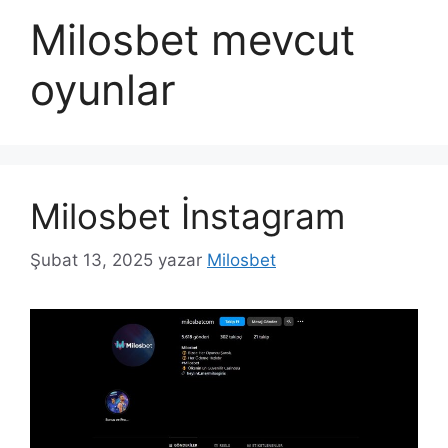
Milosbet mevcut
oyunlar
Milosbet İnstagram
Şubat 13, 2025
yazar
Milosbet