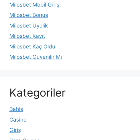
Milosbet Mobil Giriş
Milosbet Bonus
Milosbet Üyelik
Milosbet Kayıt
Milosbet Kaç Oldu
Milosbet Güvenilir Mi
Kategoriler
Bahis
Casino
Giriş