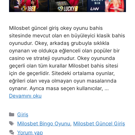
Milosbet güncel giriş okey oyunu bahis
sitesinde mevcut olan en büyüleyici klasik bahis
oyunudur. Okey, arkadaş grubuyla sıklıkla
oynanan ve oldukça eğlenceli olan popüler bir
casino ve strateji oyunudur. Okey oyununda
geçerli olan tüm kurallar Milosbet bahis sitesi
için de geçerlidir. Sitedeki ortalama oyunlar,
eğrileri olan veya olmayan oyun masalarında
oynanır. Ayrıca masa seçen kullanıcılar, …
Devamını oku
Kategoriler
Giriş
Etiketler
Milosbet Bingo Oyunu
,
Milosbet Güncel Giriş
Yorum yap