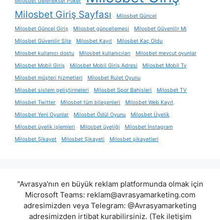
Milosbet Geleneksel Poker
Milosbet Giriş Sayfası
Milosbet Güncel
Milosbet Güncel Giriş
Milosbet güncellemesi
Milosbet Güvenilir Mi
Milosbet Güvenilir Site
Milosbet Kayıt
Milosbet Kaç Oldu
Milosbet kullanıcı dostu
Milosbet kullanıcıları
Milosbet mevcut oyunlar
Milosbet Mobil Giriş
Milosbet Mobil Giriş Adresi
Milosbet Mobil Tv
Milosbet müşteri hizmetleri
Milosbet Rulet Oyunu
Milosbet sistem geliştirmeleri
Milosbet Spor Bahisleri
Milosbet TV
Milosbet Twitter
Milosbet tüm bileşenleri
Milosbet Web Kayıt
Milosbet Yeni Oyunlar
Milosbet Ödül Oyunu
Milosbet Üyelik
Milosbet üyelik işlemleri
Milosbet üyeliği
Milosbet İnstagram
Milosbet Şikayet
Milosbet Şikayeti
Milosbet şikayetleri
"Avrasya'nın en büyük reklam platformunda olmak için
Microsoft Teams:
reklam@avrasyamarketing.com
adresimizden veya Telegram: @Avrasyamarketing
adresimizden irtibat kurabilirsiniz. (Tek iletişim