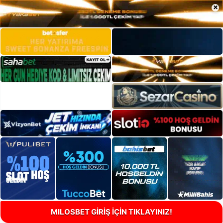
×
MILOSBET GİRİŞ İÇİN TIKLAYINIZ!