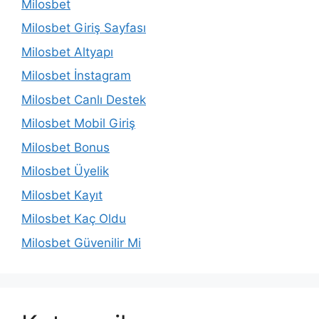
Milosbet
Milosbet Giriş Sayfası
Milosbet Altyapı
Milosbet İnstagram
Milosbet Canlı Destek
Milosbet Mobil Giriş
Milosbet Bonus
Milosbet Üyelik
Milosbet Kayıt
Milosbet Kaç Oldu
Milosbet Güvenilir Mi