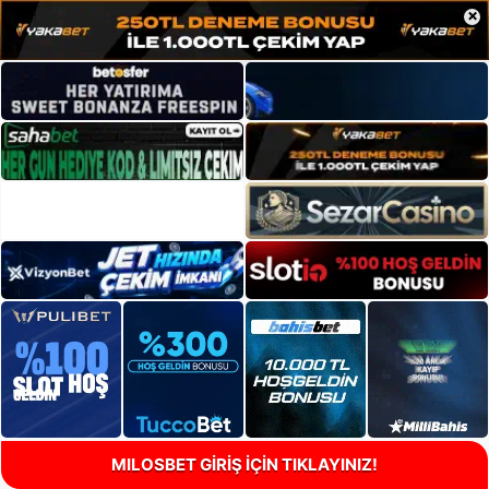
×
MILOSBET GİRİŞ İÇİN TIKLAYINIZ!