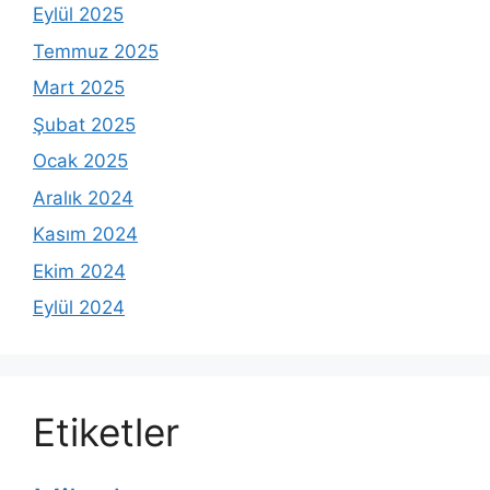
Eylül 2025
Temmuz 2025
Mart 2025
Şubat 2025
Ocak 2025
Aralık 2024
Kasım 2024
Ekim 2024
Eylül 2024
Etiketler