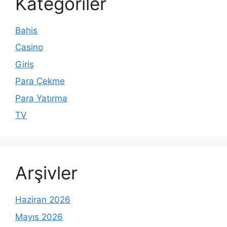
Kategoriler
Bahis
Casino
Giriş
Para Çekme
Para Yatırma
TV
Arşivler
Haziran 2026
Mayıs 2026