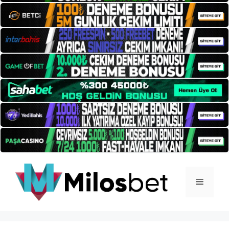
İçeriğe
atla
Menü